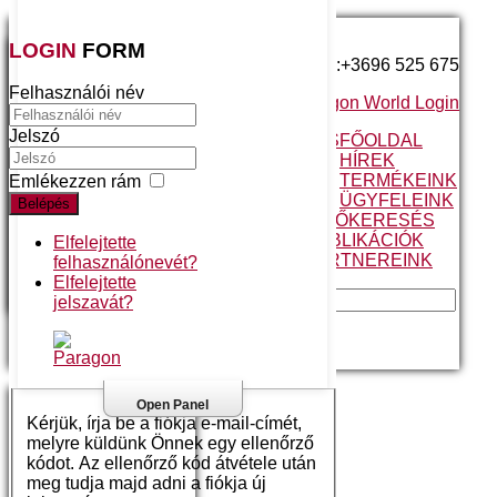
LOGIN
FORM
Telefonszám:+3696 525 675
Felhasználói név
Paragon World Login
Jelszó
A MEGBÍZHATÓ VÁLASZTÁS
FŐOLDAL
VALÓS ELŐNYÖK
HÍREK
FOLYAMATOS FEJLESZTÉS
TERMÉKEINK
Emlékezzen rám
ÜGYFÉLTÁMOGATÁS
ÜGYFELEINK
Belépés
A PARAGON JÁRATTERVEZŐ
KERESÉS
ESETTANULMÁNY
PUBLIKÁCIÓK
Elfelejtette
ÜGYFELEINK MONDJÁK
PARTNEREINK
felhasználónevét?
ANGOL NYELVŰ
Elfelejtette
MAGYAR NYELVŰ
jelszavát?
Kezdőlap
Open Panel
Kérjük, írja be a fiókja e-mail-címét,
melyre küldünk Önnek egy ellenőrző
kódot. Az ellenőrző kód átvétele után
meg tudja majd adni a fiókja új