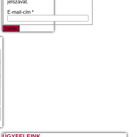
jelszavát.
E-mail-cím
*
Indítás
ÜGYFELEINK