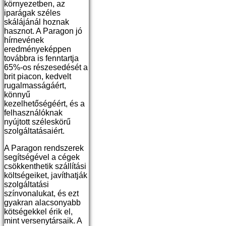
környezetben, az
iparágak széles
skálájánál hoznak
hasznot. A Paragon jó
hírnevének
eredményeképpen
továbbra is fenntartja
65%-os részesedését a
brit piacon, kedvelt
rugalmasságáért,
könnyű
kezelhetőségéért, és a
felhasználóknak
nyújtott széleskörű
szolgáltatásaiért.
A Paragon rendszerek
segítségével a cégek
csökkenthetik szállítási
költségeiket, javíthatják
szolgáltatási
színvonalukat, és ezt
gyakran alacsonyabb
kötségekkel érik el,
mint versenytársaik. A