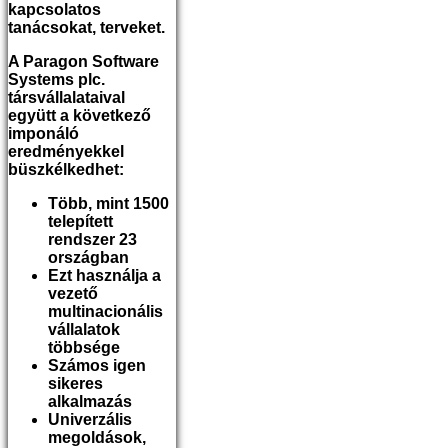
kapcsolatos
tanácsokat, terveket.
A Paragon Software
Systems plc.
társvállalataival
együtt a következő
imponáló
eredményekkel
büszkélkedhet:
Több, mint 1500
telepített
rendszer 23
országban
Ezt használja a
vezető
multinacionális
vállalatok
többsége
Számos igen
sikeres
alkalmazás
Univerzális
megoldások,