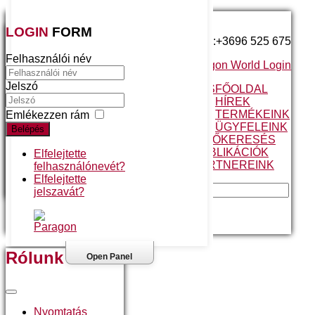
LOGIN
FORM
Telefonszám:+3696 525 675
Felhasználói név
Paragon World Login
Jelszó
A MEGBÍZHATÓ VÁLASZTÁS
FŐOLDAL
VALÓS ELŐNYÖK
HÍREK
FOLYAMATOS FEJLESZTÉS
TERMÉKEINK
Emlékezzen rám
ÜGYFÉLTÁMOGATÁS
ÜGYFELEINK
Belépés
A PARAGON JÁRATTERVEZŐ
KERESÉS
ESETTANULMÁNY
PUBLIKÁCIÓK
Elfelejtette
ÜGYFELEINK MONDJÁK
PARTNEREINK
felhasználónevét?
ANGOL NYELVŰ
Elfelejtette
MAGYAR NYELVŰ
jelszavát?
Kezdőlap
Rólunk
Open Panel
Nyomtatás