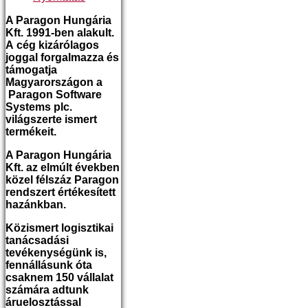
A Paragon Hungária
Kft. 1991-ben alakult.
A cég kizárólagos
joggal forgalmazza és
támogatja
Magyarországon a
Paragon Software
Systems plc.
világszerte ismert
termékeit.
A Paragon Hungária
Kft. az elmúlt években
közel félszáz Paragon
rendszert értékesített
hazánkban.
Közismert logisztikai
tanácsadási
tevékenységünk is,
fennállásunk óta
csaknem 150 vállalat
számára adtunk
áruelosztással