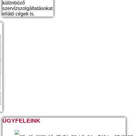
különböző
szervízszolgáltatásokat
ellátó cégek is.
ÜGYFELEINK