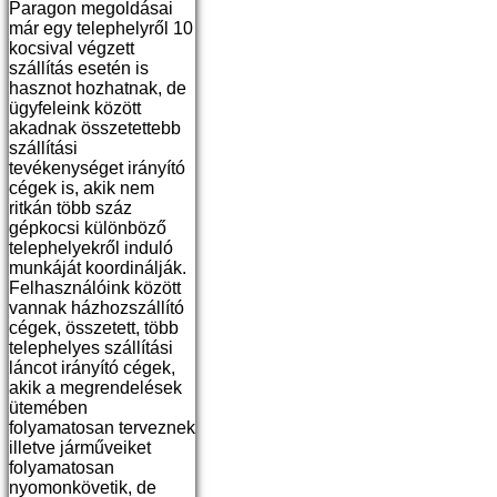
Paragon megoldásai
már egy telephelyről 10
kocsival végzett
szállítás esetén is
hasznot hozhatnak, de
ügyfeleink között
akadnak összetettebb
szállítási
tevékenységet irányító
cégek is, akik nem
ritkán több száz
gépkocsi különböző
telephelyekről induló
munkáját koordinálják.
Felhasználóink között
vannak házhozszállító
cégek, összetett, több
telephelyes szállítási
láncot irányító cégek,
akik a megrendelések
ütemében
folyamatosan terveznek
illetve járműveiket
folyamatosan
nyomonkövetik, de