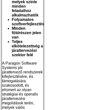
melyek szinte
minden
feladathoz
alkalmazhatók
Folyamatos
szoftverfejlesztés
Minden
földrészen jelen
van
Teljes
elkötelezettség a
járattervezési
szektor felé
A Paragon Software
Systems plc
járattervező rendszerek
kifejlesztésére, és
támogatására
szakosodott, és
elismert az olyan
stratégiai és operatív
járattervezési
megoldások terén,
melyek valós