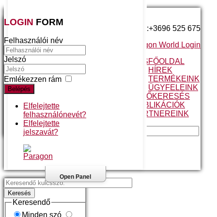
LOGIN
FORM
Telefonszám:+3696 525 675
Felhasználói név
Paragon World Login
Jelszó
A MEGBÍZHATÓ VÁLASZTÁS
FŐOLDAL
VALÓS ELŐNYÖK
HÍREK
FOLYAMATOS FEJLESZTÉS
TERMÉKEINK
Emlékezzen rám
ÜGYFÉLTÁMOGATÁS
ÜGYFELEINK
Belépés
A PARAGON JÁRATTERVEZŐ
KERESÉS
ESETTANULMÁNY
PUBLIKÁCIÓK
Elfelejtette
ÜGYFELEINK MONDJÁK
PARTNEREINK
felhasználónevét?
ANGOL NYELVŰ
Elfelejtette
MAGYAR NYELVŰ
jelszavát?
Kezdőlap
//
Keresés
Open Panel
Keresés
Keresendő
Minden szó